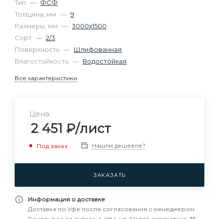
Тип
—
ФСФ
Толщина, мм
—
9
Размеры, мм
—
3000х1500
Сорт
—
2/3
Поверхность
—
Шлифованная
Влагостойкость
—
Водостойкая
Все характеристики
Цена:
2 451
₽
/лист
Нашли дешевле?
Под заказ
ЗАКАЗАТЬ
Информация о доставке
Доставка по Уфе после согласования с менеджером.
Самовывоз со склада: г. Уфа, ул. Малая силикатная, 35