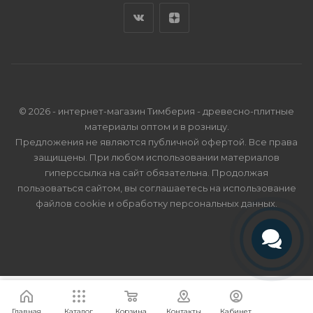
© 2026 - интернет-магазин Тимберия - древесно-плитные
материалы оптом и в розницу.
Предложения не являются публичной офертой. Все права
защищены. При любом использовании материалов
гиперссылка на сайт обязательна. Продолжая
пользоваться сайтом, вы соглашаетесь на использование
файлов cookie и
обработку персональных данных
.
Телефон
Telegram
Я согласен
Мы используем файлы cookie.
Подробнее
Главная
Каталог
Корзина
Контакты
Кабинет