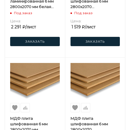
ламинированная 6 мм
шлифованная 6 мм
2800х2070 мм белая
2800х2070
односторонняя
мм Kastamonu F
Под заказ
Под заказ
Kastamonu F
Цена:
Цена:
2 291
₽
/лист
1 519
₽
/лист
ЗАКАЗАТЬ
ЗАКАЗАТЬ
МДФ плита
МДФ плита
шлифованная 6 мм
шлифованная 6 мм
2800х2070 мм
2800х2070