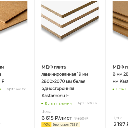
мм
МДФ плита
МДФ пл
м
ламинированная 19 мм
8 мм 2
 F
2800х2070 мм белая
мм Kas
односторонняя
Арт.: 60055
и
Есть в
Kastamonu F
Арт.: 60052
Есть в наличии
Цена:
6 615
₽
/лист
Цена:
7 350
₽
2 197
-
10
%
Экономия
735
₽