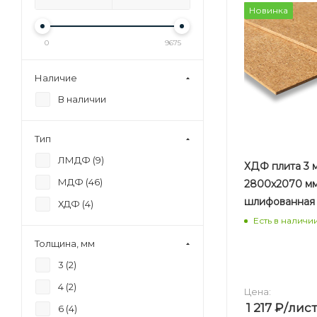
Новинка
0
9675
Наличие
В наличии
Тип
ЛМДФ (
9
)
ХДФ плита 3 
МДФ (
46
)
2800х2070 м
шлифованная
ХДФ (
4
)
Есть в наличи
Толщина, мм
3 (
2
)
4 (
2
)
Цена:
1 217
₽
/лист
6 (
4
)