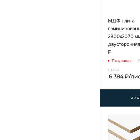
МДФ плита
ламинированн
2800х2070 мм
двустороння
F
А
Под заказ
Цена:
6 384
₽
/ли
ЗАКА