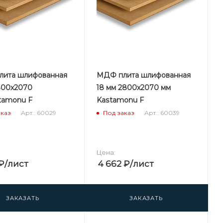
ита шлифованная
МДФ плита шлифованная
800х2070
18 мм 2800х2070 мм
tamonu F
Kastamonu F
Арт.: 60029
Арт.: 60039
аказ
Под заказ
Цена:
₽
/лист
4 662
₽
/лист
ЗАКАЗАТЬ
ЗАКАЗАТЬ