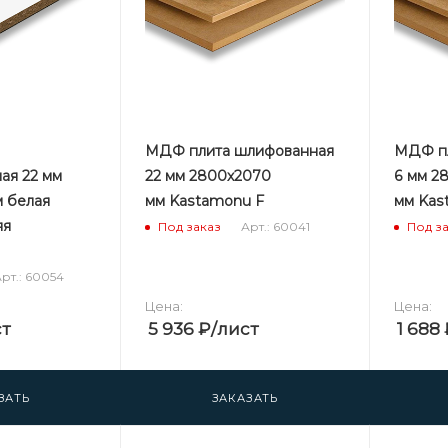
МДФ плита шлифованная
МДФ пл
ая 22 мм
22 мм 2800х2070
6 мм 2
 белая
мм Kastamonu F
мм Kas
яя
Арт.: 60041
Под заказ
Под з
рт.: 60054
Цена:
Цена:
ст
5 936
₽
/лист
1 688
ЗАТЬ
ЗАКАЗАТЬ