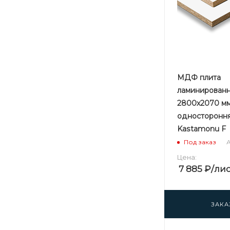
МДФ плита
ламинированн
2800х2070 мм
односторонн
Kastamonu F
А
Под заказ
Цена:
7 885
₽
/ли
ЗАКА