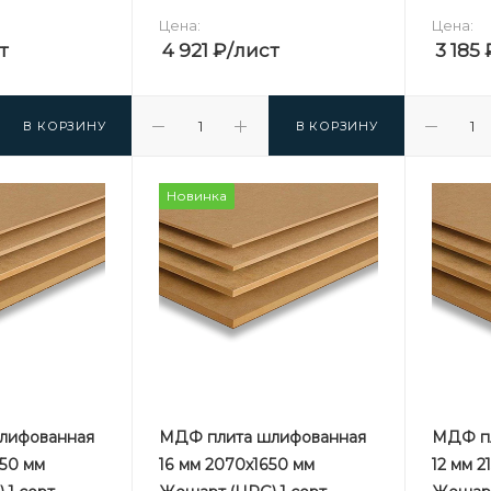
Цена:
Цена:
т
4 921
₽
/лист
3 185
В КОРЗИНУ
В КОРЗИНУ
Новинка
лифованная
МДФ плита шлифованная
МДФ пл
650 мм
16 мм 2070х1650 мм
12 мм 2