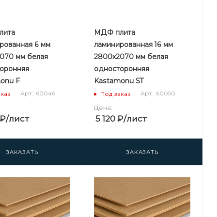
лита
МДФ плита
рованная 6 мм
ламинированная 16 мм
070 мм белая
2800х2070 мм белая
оронняя
односторонняя
onu F
Kastamonu ST
Арт.: 60046
Арт.: 60050
аказ
Под заказ
Цена:
₽
/лист
5 120
₽
/лист
ЗАКАЗАТЬ
ЗАКАЗАТЬ