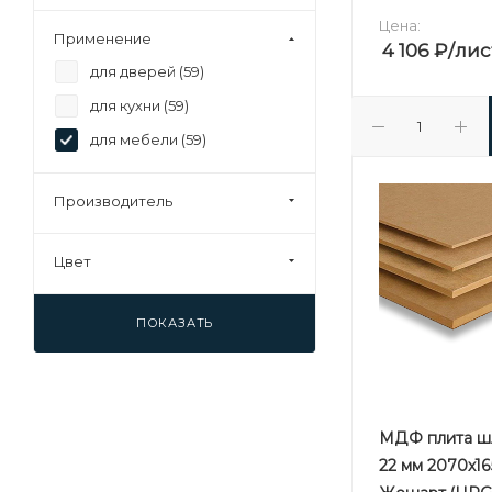
Цена:
Применение
4 106
₽
/лис
для дверей (
59
)
для кухни (
59
)
для мебели (
59
)
Производитель
Цвет
ПОКАЗАТЬ
МДФ плита ш
22 мм 2070х1