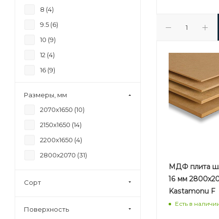
8 (
4
)
9.5 (
6
)
10 (
9
)
12 (
4
)
16 (
9
)
18 (
6
)
Размеры, мм
19 (
3
)
2070х1650 (
10
)
22 (
7
)
2150х1650 (
14
)
25 (
1
)
2200х1650 (
4
)
28 (
1
)
2800х2070 (
31
)
30 (
1
)
МДФ плита ш
16 мм 2800х2
Сорт
Kastamonu F
Есть в наличи
Поверхность