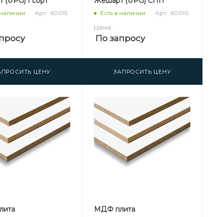
 (UPG) 1 сорт
Жешарт (UPG) СПП
Арт.: 60015
Арт.: 60010
 наличии
Есть в наличии
Цена:
просу
По запросу
АПРОСИТЬ ЦЕНУ
ЗАПРОСИТЬ ЦЕНУ
лита
МДФ плита