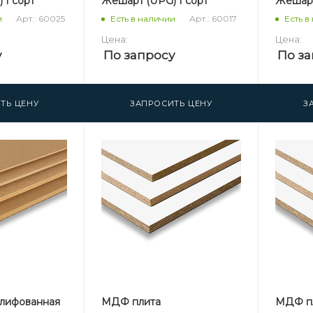
 1 сорт
Жешарт (UPG) 1 сорт
Жешарт
Арт.: 60025
Арт.: 60017
и
Есть в наличии
Есть в
Цена:
Цена:
у
По запросу
По за
ТЬ ЦЕНУ
ЗАПРОСИТЬ ЦЕНУ
З
лифованная
МДФ плита
МДФ п