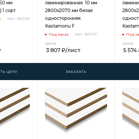
650 мм
ламинированная 10 мм
ламини
 1 сорт
2800х2070 мм белая
2800х2
односторонняя
одност
Арт.: 60009
и
Kastamonu F
Kastam
Арт.: 60047
Под заказ
Под з
Цена:
Цена:
у
3 807
₽
/лист
5 574
ТЬ ЦЕНУ
ЗАКАЗАТЬ