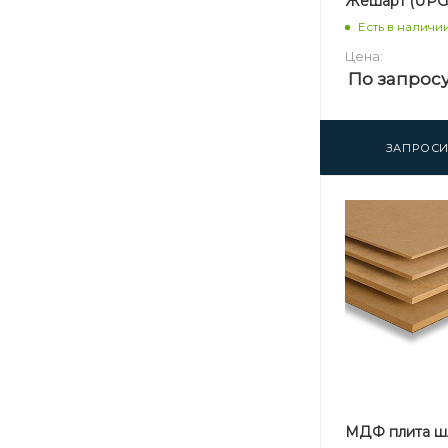
Жешарт (UPG)
Есть в наличи
Цена:
По запрос
ЗАПРОСИ
МДФ плита ш