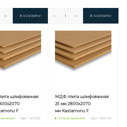
В КОРЗИНУ
В КОРЗИНУ
ита шлифованная
МДФ плита шлифованная
2800х2070
25 мм 2800х2070
tamonu F
мм Kastamonu F
Арт.: 60035
Арт.: 60043
 наличии
Есть в наличии