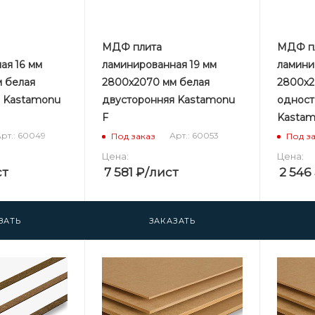
МДФ плита
МДФ п
ая 16 мм
ламинированная 19 мм
ламини
 белая
2800х2070 мм белая
2800х2
я Kastamonu
двусторонняя Kastamonu
одност
F
Kastam
рт.: 60049
Арт.: 60053
Под заказ
Под з
Цена:
Цена:
ст
7 581
₽
/лист
2 546
ЗАТЬ
ЗАКАЗАТЬ