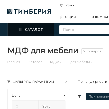
Уфа
АКЦИИ
О КОМПА
КАТАЛОГ
МДФ для мебели
59 товаров
—
—
—
Главная
Каталог
МДФ
для мебели
По популярности
ФИЛЬТР ПО ПАРАМЕТРАМ
Цена
Применени