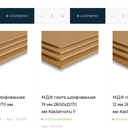
В КОРЗИНУ
В КОРЗИНУ
лифованная
МДФ плита шлифованная
МДФ пл
070 мм
19 мм 2800х2070
12 мм 
мм Kastamonu F
мм Kas
Арт.: 60037
и
Есть в наличии
Есть в
Арт.: 60040