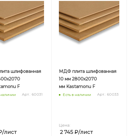
ита шлифованная
МДФ плита шлифованная
800х2070
10 мм 2800х2070
tamonu F
мм Kastamonu F
Арт.: 60031
Арт.: 60033
 наличии
Есть в наличии
Цена:
₽
/лист
2 745
₽
/лист