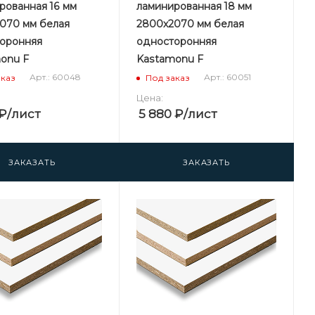
рованная 16 мм
ламинированная 18 мм
070 мм белая
2800х2070 мм белая
оронняя
односторонняя
onu F
Kastamonu F
Арт.: 60048
Арт.: 60051
аказ
Под заказ
Цена:
₽
/лист
5 880
₽
/лист
ЗАКАЗАТЬ
ЗАКАЗАТЬ