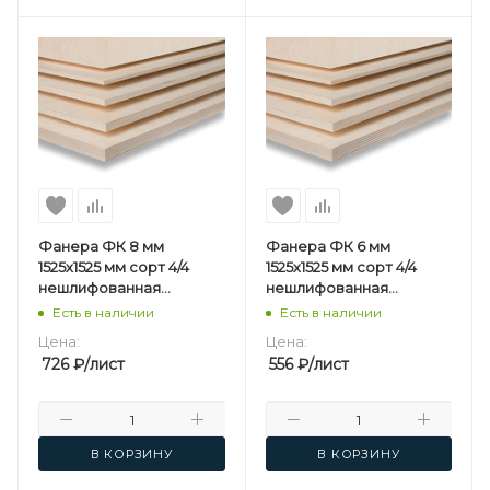
Фанера ФК 8 мм
Фанера ФК 6 мм
1525х1525 мм сорт 4/4
1525х1525 мм сорт 4/4
нешлифованная
нешлифованная
березовая
березовая
Есть в наличии
Есть в наличии
Цена:
Цена:
726
₽
/лист
556
₽
/лист
В КОРЗИНУ
В КОРЗИНУ