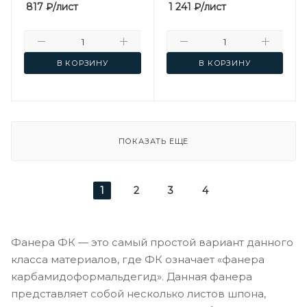
817
₽
/лист
1 241
₽
/лист
В КОРЗИНУ
В КОРЗИНУ
ПОКАЗАТЬ ЕЩЕ
1
2
3
4
Фанера ФК — это самый простой вариант данного
класса материалов, где ФК означает «фанера
карбамидоформальдегид». Данная фанера
представляет собой несколько листов шпона,