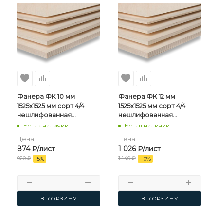
Фанера ФК 10 мм
Фанера ФК 12 мм
1525х1525 мм сорт 4/4
1525х1525 мм сорт 4/4
нешлифованная
нешлифованная
березовая
березовая
Есть в наличии
Есть в наличии
Цена:
Цена:
874
₽
/лист
1 026
₽
/лист
920
₽
1 140
₽
-
5
%
-
10
%
В КОРЗИНУ
В КОРЗИНУ