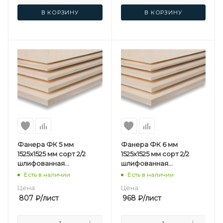
В КОРЗИНУ
В КОРЗИНУ
Фанера ФК 5 мм
Фанера ФК 6 мм
1525х1525 мм сорт 2/2
1525х1525 мм сорт 2/2
шлифованная
шлифованная
березовая
березовая
Есть в наличии
Есть в наличии
Цена:
Цена:
807
₽
/лист
968
₽
/лист