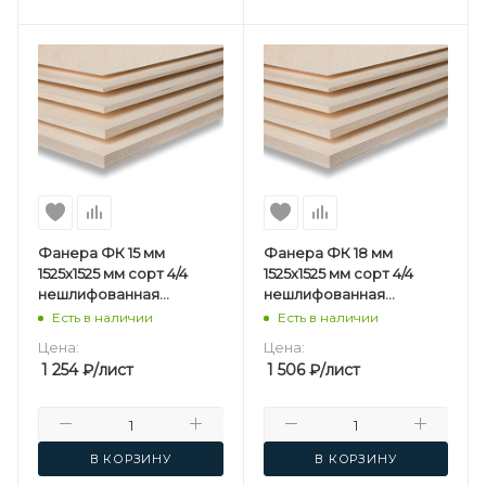
Фанера ФК 15 мм
Фанера ФК 18 мм
1525х1525 мм сорт 4/4
1525х1525 мм сорт 4/4
нешлифованная
нешлифованная
березовая
березовая
Есть в наличии
Есть в наличии
Цена:
Цена:
1 254
₽
/лист
1 506
₽
/лист
В КОРЗИНУ
В КОРЗИНУ