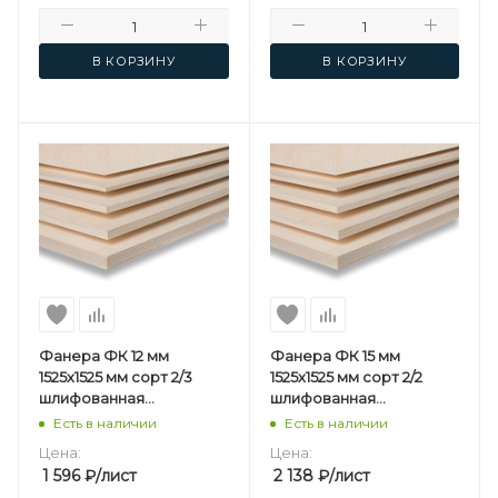
В КОРЗИНУ
В КОРЗИНУ
Фанера ФК 12 мм
Фанера ФК 15 мм
1525х1525 мм сорт 2/3
1525х1525 мм сорт 2/2
шлифованная
шлифованная
березовая
березовая
Есть в наличии
Есть в наличии
Цена:
Цена:
1 596
₽
/лист
2 138
₽
/лист