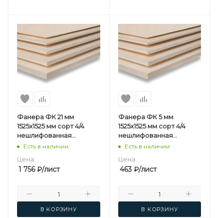
Фанера ФК 21 мм
Фанера ФК 5 мм
1525х1525 мм сорт 4/4
1525х1525 мм сорт 4/4
нешлифованная
нешлифованная
березовая
березовая
Есть в наличии
Есть в наличии
Цена:
Цена:
1 756
₽
/лист
463
₽
/лист
В КОРЗИНУ
В КОРЗИНУ