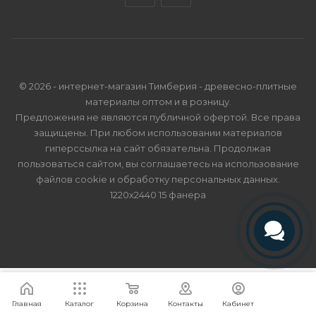
© 2026 - интернет-магазин Тимберия - древесно-плитные
материалы оптом и в розницу.
Предложения не являются публичной офертой. Все права
защищены. При любом использовании материалов
гиперссылка на сайт обязательна. Продолжая
пользоваться сайтом, вы соглашаетесь на использование
файлов cookie и
обработку персональных данных
.
1220х2440 15 фанера
Телефон
Telegram
Я согласен
Мы используем файлы cookie.
Подробнее
Главная
Каталог
Корзина
Контакты
Кабинет