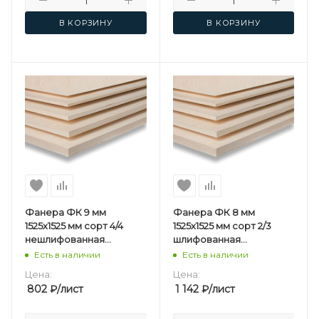
В КОРЗИНУ
В КОРЗИНУ
Фанера ФК 9 мм
Фанера ФК 8 мм
1525х1525 мм сорт 4/4
1525х1525 мм сорт 2/3
нешлифованная
шлифованная
березовая
березовая
Есть в наличии
Есть в наличии
Цена:
Цена:
802
₽
/лист
1 142
₽
/лист