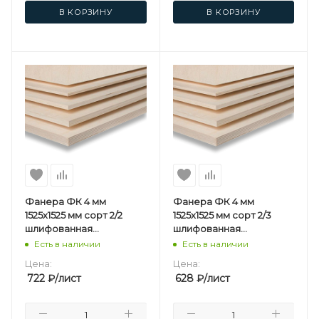
В КОРЗИНУ
В КОРЗИНУ
Фанера ФК 4 мм
Фанера ФК 4 мм
1525х1525 мм сорт 2/2
1525х1525 мм сорт 2/3
шлифованная
шлифованная
березовая
березовая
Есть в наличии
Есть в наличии
Цена:
Цена:
722
₽
/лист
628
₽
/лист