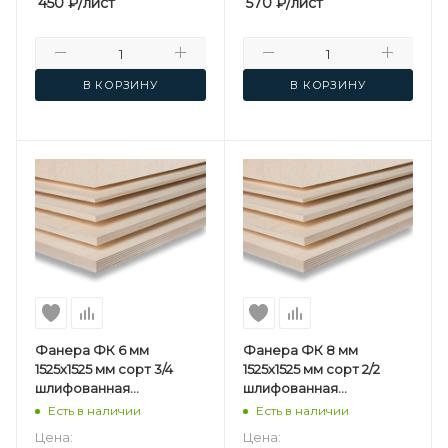
450
₽
/лист
570
₽
/лист
В КОРЗИНУ
В КОРЗИНУ
Фанера ФК 6 мм
Фанера ФК 8 мм
1525х1525 мм сорт 3/4
1525х1525 мм сорт 2/2
шлифованная
шлифованная
березовая
березовая
Есть в наличии
Есть в наличии
Цена:
Цена: