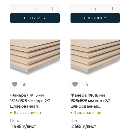
В КОРЗИНУ
В КОРЗИНУ
Фанера ФК 15 мм
Фанера ФК 18 мм
1525х1525 мм сорт 2/3
1525х1525 мм сорт 2/2
шлифованная
шлифованная
березовая
березовая
Есть в наличии
Есть в наличии
Цена:
Цена:
1 995
₽
/лист
2 565
₽
/лист