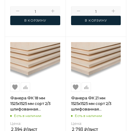
В КОРЗИНУ
В КОРЗИНУ
Фанера ФК 18 мм
Фанера ФК 21 мм
1525х1525 мм сорт 2/3
1525х1525 мм сорт 2/3
шлифованная
шлифованная
березовая
березовая
Есть в наличии
Есть в наличии
Цена:
Цена:
2 394
₽
/лист
2 793
₽
/лист