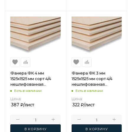
Фанера ФК 4 мм
Фанера ФК 3 мм
1525х1525 мм сорт 4/4
1525х1525 мм сорт 4/4
нешлифованная
нешлифованная
березовая
березовая
Есть в наличии
Есть в наличии
Цена:
Цена:
387
₽
/лист
322
₽
/лист
В КОРЗИНУ
В КОРЗИНУ