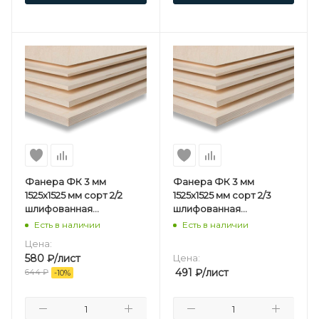
Фанера ФК 3 мм
Фанера ФК 3 мм
1525х1525 мм сорт 2/2
1525х1525 мм сорт 2/3
шлифованная
шлифованная
березовая
березовая
Есть в наличии
Есть в наличии
Цена:
580
₽
/лист
Цена:
491
₽
/лист
644
₽
-
10
%