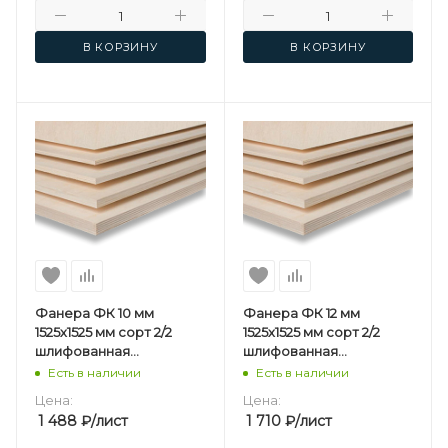
В КОРЗИНУ
В КОРЗИНУ
Фанера ФК 10 мм
Фанера ФК 12 мм
1525х1525 мм сорт 2/2
1525х1525 мм сорт 2/2
шлифованная
шлифованная
березовая
березовая
Есть в наличии
Есть в наличии
Цена:
Цена:
1 488
₽
/лист
1 710
₽
/лист