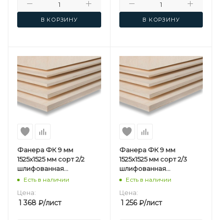
В КОРЗИНУ
В КОРЗИНУ
Фанера ФК 9 мм
Фанера ФК 9 мм
1525х1525 мм сорт 2/2
1525х1525 мм сорт 2/3
шлифованная
шлифованная
березовая
березовая
Есть в наличии
Есть в наличии
Цена:
Цена:
1 368
₽
/лист
1 256
₽
/лист