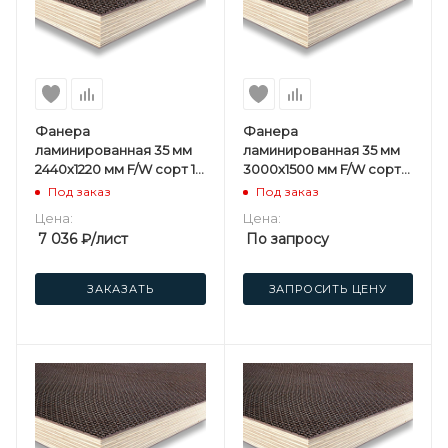
Фанера
Фанера
ламинированная 35 мм
ламинированная 35 мм
2440х1220 мм F/W сорт 1/1
3000х1500 мм F/W сорт
березовая
1/1 березовая
Под заказ
Под заказ
Цена:
Цена:
7 036
₽
/лист
По запросу
ЗАКАЗАТЬ
ЗАПРОСИТЬ ЦЕНУ