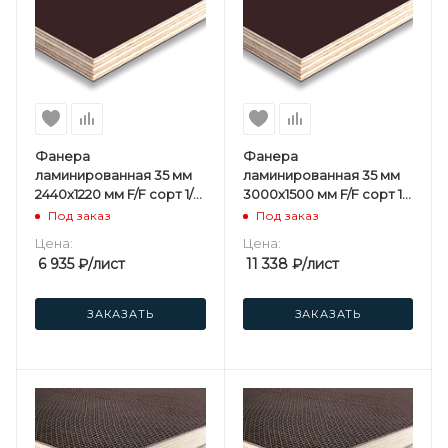
Фанера
Фанера
ламинированная 35 мм
ламинированная 35 мм
2440х1220 мм F/F сорт 1/1
3000х1500 мм F/F сорт 1/1
березовая
березовая
Под заказ
Под заказ
Цена:
Цена:
6 935
₽
/лист
11 338
₽
/лист
ЗАКАЗАТЬ
ЗАКАЗАТЬ