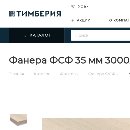
Уфа
АКЦИИ
О КОМПА
КАТАЛОГ
Фанера ФСФ 35 мм 3000х
—
—
—
—
Главная
Каталог
Фанера
Фанера ФСФ