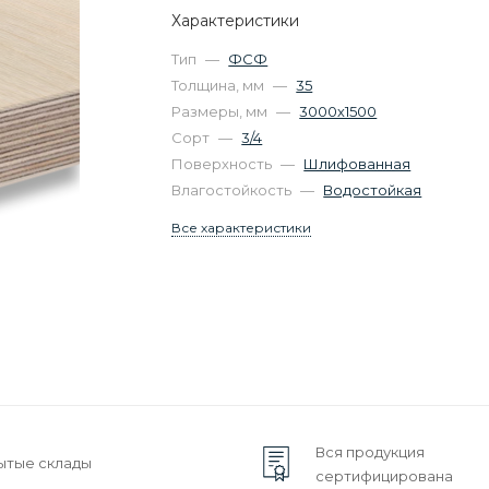
Характеристики
Тип
—
ФСФ
Толщина, мм
—
35
Размеры, мм
—
3000х1500
Сорт
—
3/4
Поверхность
—
Шлифованная
Влагостойкость
—
Водостойкая
Все характеристики
Вся продукция
ытые склады
сертифицирована