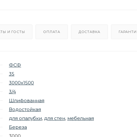
ТЫ И ГОСТЫ
ОПЛАТА
ДОСТАВКА
ГАРАНТИ
ФСФ
35
3000х1500
3/4
Шлифованная
Водостойкая
для опалубки
,
для стен
,
мебельная
Береза
3000