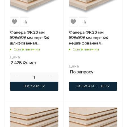
Фанера ФК 20 мм
Фанера ФК 20 мм
1525х1525 мм сорт 3/4
1525х1525 мм сорт 4/4
шлифованная
нешлифованная
березовая
березовая
Есть в наличии
Есть в наличии
Цена:
2 428
₽
/лист
Цена:
По запросу
В КОРЗИНУ
ЗАПРОСИТЬ ЦЕНУ