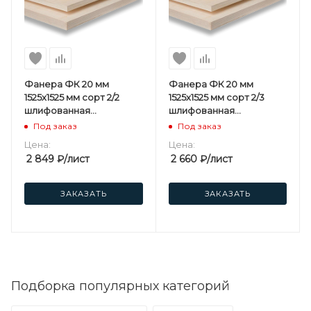
Фанера ФК 20 мм
Фанера ФК 20 мм
1525х1525 мм сорт 2/2
1525х1525 мм сорт 2/3
шлифованная
шлифованная
березовая
березовая
Под заказ
Под заказ
Цена:
Цена:
2 849
₽
/лист
2 660
₽
/лист
ЗАКАЗАТЬ
ЗАКАЗАТЬ
Подборка популярных категорий