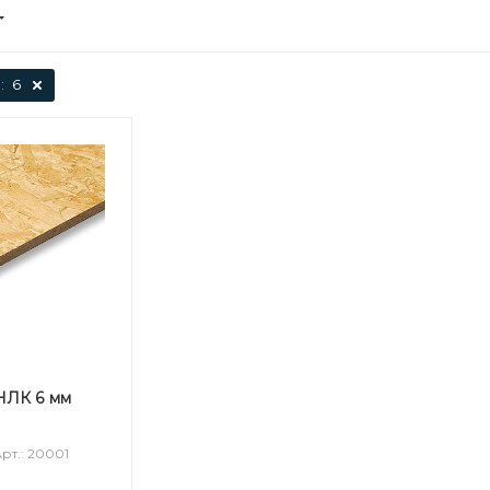
:
6
НЛК 6 мм
рт.: 20001