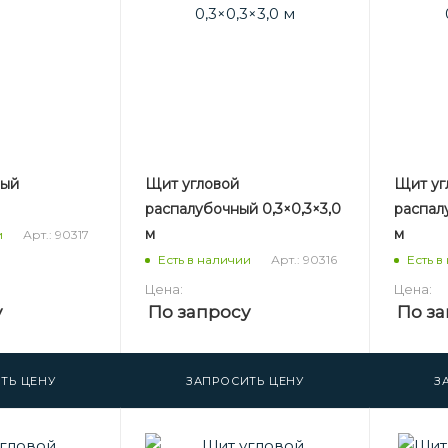
ный
Щит угловой
Щит уг
распалубочный 0,3×0,3×3,0
распалу
м
м
Арт.: 90317
и
Арт.: 90316
Есть в наличии
Есть в
Цена:
Цена:
у
По запросу
По за
ТЬ ЦЕНУ
ЗАПРОСИТЬ ЦЕНУ
З