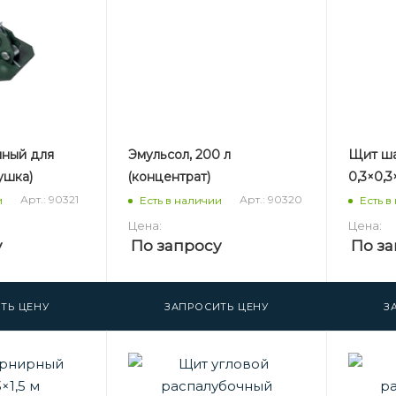
нный для
Эмульсол, 200 л
Щит ш
ушка)
(концентрат)
0,3×0,3
Арт.: 90321
Арт.: 90320
и
Есть в наличии
Есть в
Цена:
Цена:
у
По запросу
По за
ТЬ ЦЕНУ
ЗАПРОСИТЬ ЦЕНУ
З