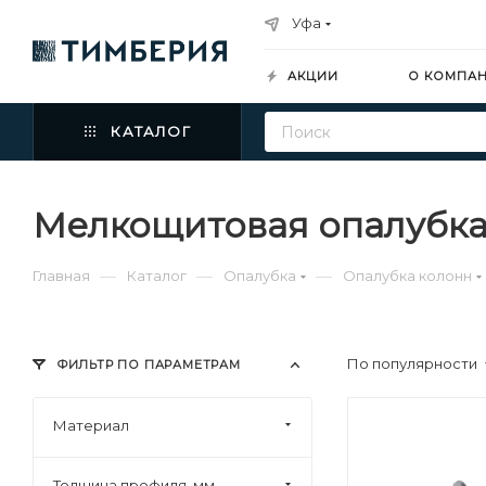
Уфа
АКЦИИ
О КОМПА
КАТАЛОГ
Мелкощитовая опалубка
—
—
—
Главная
Каталог
Опалубка
Опалубка колонн
По популярности
ФИЛЬТР ПО ПАРАМЕТРАМ
Материал
Толщина профиля, мм