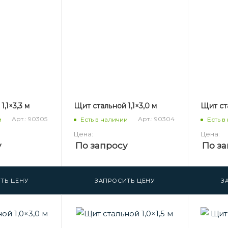
,1×3,3 м
Щит стальной 1,1×3,0 м
Щит ста
Арт.: 90305
Арт.: 90304
и
Есть в наличии
Есть в
Цена:
Цена:
у
По запросу
По за
ТЬ ЦЕНУ
ЗАПРОСИТЬ ЦЕНУ
З