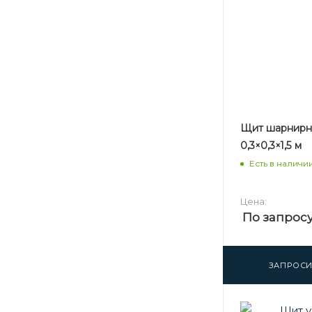
Щит шарнир
0,3×0,3×1,5 м
Есть в наличи
Цена:
По запрос
ЗАПРОСИ