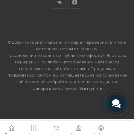
© 2026 - интернет-магазин Тимберия - древесно-плитные
материалы оптом и в розницу.
Предложения не являются публичной офертой. Все права
защищены. При любом использовании материалов
гиперссылка на сайт обязательна. Продолжая
пользоваться сайтом, вы соглашаетесь на использование
файлов cookie и
обработку персональных данных
.
фанера влагостойкая 18мм купить
Телефон
Telegram
Я согласен
Мы используем файлы cookie.
Подробнее