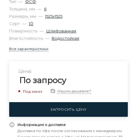
Тип
—
ФСФ
Толщина, мм
—
6
Размеры, мм
—
1525х1525
Сорт
—
1/2
Поверхность
—
Шлифованная
Влагостойкость
—
Водостойкая
Все характеристики
Цена:
По запросу
Нашли дешевле?
Под заказ
ЗАПРОСИТЬ ЦЕНУ
Информация о доставке
Доставка по Уфе после согласования с менеджером.
Самовывоз со склада: г. Уфа, ул. Малая силикатная, 35